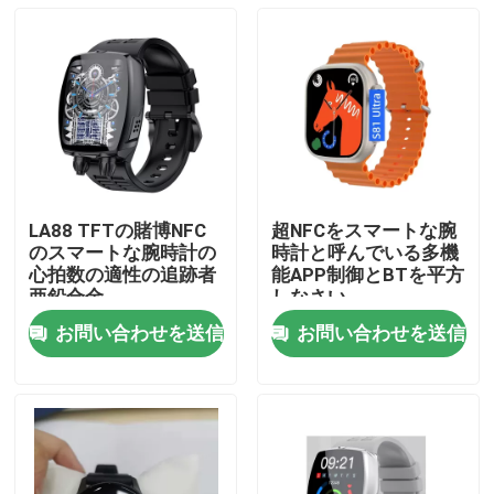
LA88 TFTの賭博NFC
超NFCをスマートな腕
のスマートな腕時計の
時計と呼んでいる多機
心拍数の適性の追跡者
能APP制御とBTを平方
亜鉛合金
しなさい
お問い合わせを送信
お問い合わせを送信
家へ
製品
わたしたち に つい て