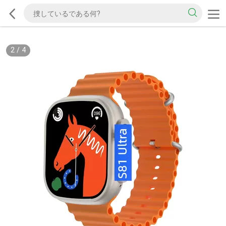
2
/
4