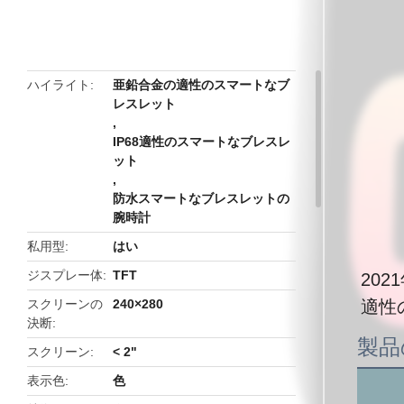
butto
ハイライト
亜鉛合金の適性のスマートなブ
レスレット
,
IP68適性のスマートなブレスレ
ット
,
防水スマートなブレスレットの
腕時計
私用型
はい
ジスプレー体
TFT
202
スクリーンの
240×280
適性
決断
製品
スクリーン
< 2"
表示色
色