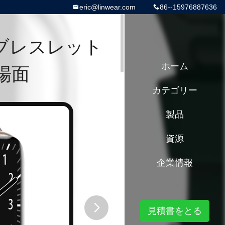
eric@linwear.com
86--15976887636
ブレスレット
場面
ホーム
カテゴリー
製品
資源
企業情報
見積書をとる