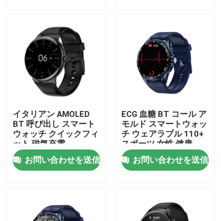
工場 ツアー
品質管理
連絡 ください
イタリアン AMOLED
ECG 血糖 BT コール ア
ニュース
BT 呼び出し スマート
モルド スマートウォッ
ウォッチ クイックフィ
チ ウェアラブル 110+
ット 磁気充電
スポーツ 女性 健康
Smartwatchを呼んでいるBT
お問い合わせを送信
お問い合わせを送信
TFT LCDのスマートな腕時計
AMOLEDスマートウォッチ