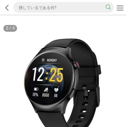
2
/
4