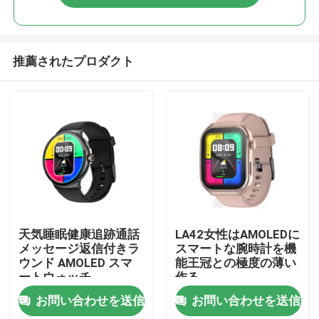
推薦されたプロダクト
家へ
天気睡眠健康追跡通話
LA42女性はAMOLEDに
メッセージ返信付きラ
スマートな腕時計を機
ウンド AMOLED スマ
能王冠との極度の薄い
製品
ートウォッチ
作る
お問い合わせを送信
お問い合わせを送信
わたしたち に つい て