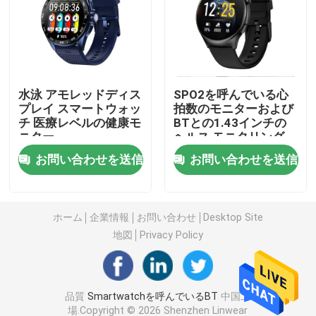
男女兼用のスマートな腕時計
GPSスマートウォッチ
水泳 アモレッドディス
SPO2を呼んでいる心
プレイ スマートウォッ
拍数のモニターおよび
チ 医療レベルの健康モ
BTとの1.43インチの
丸型のスマートな腕時計
ニター
ヘルス モニタリング
Smartwatch
お問い合わせを送信
お問い合わせを送信
正方形はスマートな腕時計を形づける
古典的な様式Smartwatch
ホーム
企業情報
お問い合わせ
Desktop Site
地図
Privacy Policy
スポーツのBluetoothのスマートな腕時計
品質
Smartwatchを呼んでいるBT
中国工
Simカード スマートな腕時計
場.Copyright © 2026 Shenzhen Linwear