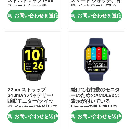
ストストラップ IP68
スマート ウォッチ、音
スマートウォッチ
楽コントロール/アク
ティビティ トラッカー
お問い合わせを送信
お問い合わせを送信
工場 ツアー
付き
品質管理
連絡 ください
ニュース
Smartwatchを呼んでいるBT
22cm ストラップ
続けて心拍数のモニタ
240mAh バッテリー/
ーのためのAMOLEDの
睡眠モニター/クイッ
表示が付いている
ク メッセージが付いて
Linwearの男女兼用の
TFT LCDのスマートな腕時計
いる正方形のスマート
スマートな腕時計
お問い合わせを送信
お問い合わせを送信
な腕時計
AMOLEDスマートウォッチ