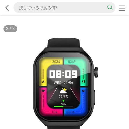
2
/
3