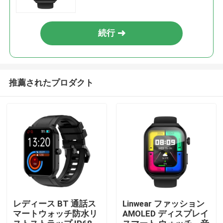
続行
推薦されたプロダクト
家へ
製品
レディース BT 通話ス
Linwear ファッション
マートウォッチ防水リ
AMOLED ディスプレイ
わたしたち に つい て