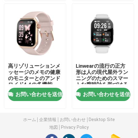
男女兼用のスマートな腕時計
GPSスマートウォッチ
丸型のスマートな腕時計
高リゾリューションメ
Linwearの流行の正方
ッセージのメモの健康
形は人の現代屋外ラン
正方形はスマートな腕時計を形づける
のモニターとのアンド
ニングのためのスマー
ロイド4.4の多機能
トな腕時計を形づける
Smartwatch
古典的な様式Smartwatch
お問い合わせを送信
お問い合わせを送信
スポーツのBluetoothのスマートな腕時計
ホーム
企業情報
お問い合わせ
Desktop Site
地図
Privacy Policy
Simカード スマートな腕時計