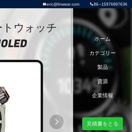
eric@linwear.com
86--15976887636
マートウォッチ
LED
ホーム
カテゴリー
製品
資源
企業情報
見積書をとる