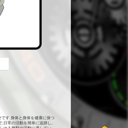
button
せです 身体と身体を健康に保つ
で,日常の活動を簡単に追跡し,