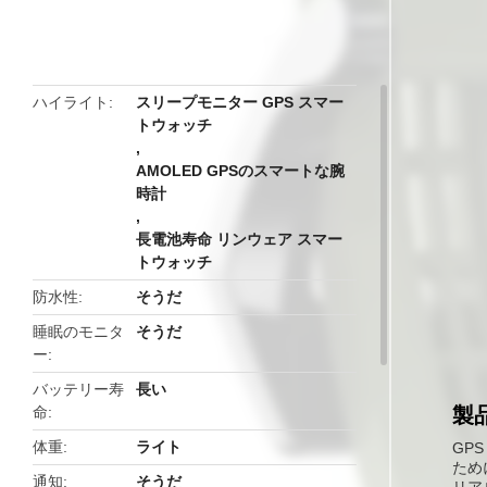
butto
ハイライト
スリープモニター GPS スマー
トウォッチ
,
AMOLED GPSのスマートな腕
時計
,
長電池寿命 リンウェア スマー
トウォッチ
防水性
そうだ
睡眠のモニタ
そうだ
ー
バッテリー寿
長い
命
製
体重
ライト
GP
ため
通知
そうだ