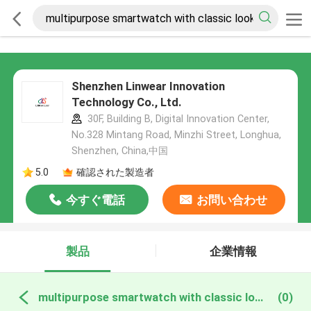
Shenzhen Linwear Innovation
Technology Co., Ltd.
30F, Building B, Digital Innovation Center,
No.328 Mintang Road, Minzhi Street, Longhua,
Shenzhen, China,中国
5.0
確認された製造者
今すぐ電話
お問い合わせ
製品
企業情報
multipurpose smartwatch with classic look オンライン製造
(0)