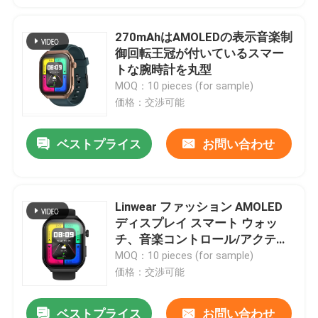
270mAhはAMOLEDの表示音楽制
工場 ツアー
御回転王冠が付いているスマー
トな腕時計を丸型
品質管理
MOQ：10 pieces (for sample)
価格：交渉可能
連絡 ください
ベストプライス
お問い合わせ
ニュース
Linwear ファッション AMOLED
Smartwatchを呼んでいるBT
ディスプレイ スマート ウォッ
チ、音楽コントロール/アクティ
ビティ トラッカー付き
MOQ：10 pieces (for sample)
TFT LCDのスマートな腕時計
価格：交渉可能
AMOLEDスマートウォッチ
ベストプライス
お問い合わせ