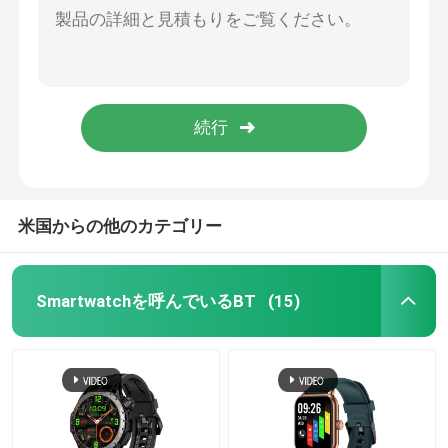
Smartwatchの回転ノブをアルミニウム ボタンと呼ぶLinwear AMOLED BT
男女兼用のスマートな腕時計
48.5 x 58.5mmのスポーツのBluetoothの接触の呼出し機能のスマートな腕時計の圧力のモニター
回転ノブBT呼出しを用いる400mAh電池の屋外スポーツのスマートな腕時計は作用する
GPSスマートウォッチ
多機能高リゾリューションの長い待機時間の回転式ノブAMOLEDのスマートな腕時計
400mAh電池の支持のスマートな腕時計1.43インチのスクリーンAMOLED Bluetoothの
丸型のスマートな腕時計
米国からの他のカテゴリー
正方形はスマートな腕時計を形づける
Smartwatchを呼んでいるBT
(15)
古典的な様式Smartwatch
スポーツのBluetoothのスマートな腕時計
Simカード スマートな腕時計