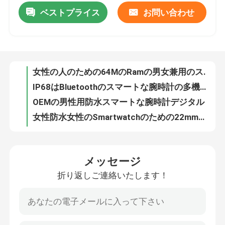
ベストプライス
お問い合わせ
女性の人のための64MのRamの男女兼用のスマートな腕時計の多スポーツBluetooth Smartwatch
IP68はBluetoothのスマートな腕時計の多機能の腕時計の健康のモニターを遊ばす
工場 ツアー
OEMの男性用防水スマートな腕時計デジタル スマートな腕時計のあたりの1.32インチの涼しい男の子
女性防水女性のSmartwatchのための22mmの革紐のBluetoothの腕時計
品質管理
Linwear LA31の適性のスポーツはBt呼出しを用いる健康Smartwatchを見る
女性128M Romのための腕時計を呼ぶ睡眠の追跡者の適性Bluetooth
連絡 ください
2.01インチの健康の圧力のモニターが付いている多機能のBluetoothの腕時計
AMOLEDはスマートな腕時計の多機能磁気充満を遊ばす
ニュース
LA26女性の人のための1.43インチのPCの多スポーツAmoled Bluetooth Smartwatch
多数のスポーツのスマートな腕時計人間の特徴をもつSMSのメモの通告押しの健康のモニター
Smartwatchを呼んでいるBT
メッセージ
BT 呼び出し Bluetooth スマートウォッチ GPS アンドロイド スマートウォッチ 心拍数モニター
折り返しご連絡いたします！
表示の磁気充満AMOLEDのスマートな腕時計の完全なタッチ画面常に
TFT LCDのスマートな腕時計
Linwearの流行の正方形は人の現代屋外ランニングのためのスマートな腕時計を形づける
高リゾリューションメッセージのメモの健康のモニターとのアンドロイド4.4の多機能Smartwatch
AMOLEDスマートウォッチ
心拍数の多機能AMOLEDスマートな腕時計は長い待機時間のスポーツ モードを監察する