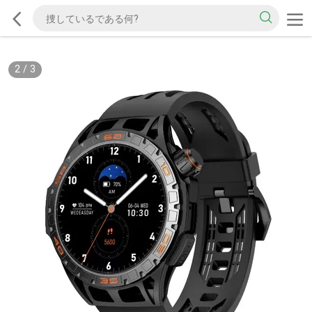
2
/
3