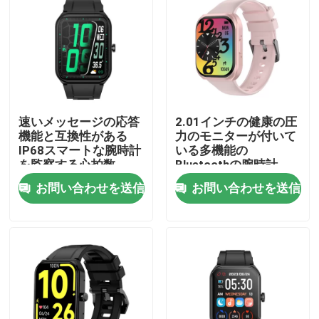
工場 ツアー
品質管理
速いメッセージの応答
2.01インチの健康の圧
連絡 ください
機能と互換性がある
力のモニターが付いて
IP68スマートな腕時計
いる多機能の
を監察する心拍数
Bluetoothの腕時計
ニュース
お問い合わせを送信
お問い合わせを送信
Smartwatchを呼んでいるBT
TFT LCDのスマートな腕時計
AMOLEDスマートウォッチ