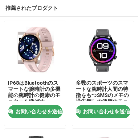
推薦されたプロダクト
IP68はBluetoothのス
多数のスポーツのスマ
マートな腕時計の多機
ートな腕時計人間の特
能の腕時計の健康のモ
徴をもつSMSのメモの
家へ
ニターを遊ばす
通告押しの健康のモニ
ター
お問い合わせを送信
お問い合わせを送信
製品
わたしたち に つい て