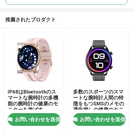
推薦されたプロダクト
IP68はBluetoothのス
多数のスポーツのスマ
家へ
マートな腕時計の多機
ートな腕時計人間の特
能の腕時計の健康のモ
徴をもつSMSのメモの
ニターを遊ばす
通告押しの健康のモニ
製品
ター
お問い合わせを送信
お問い合わせを送信
わたしたち に つい て