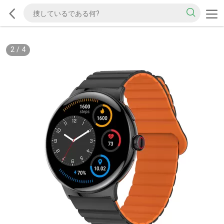
2
/
4