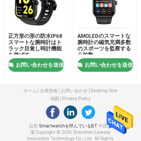
男女兼用のスマートな腕時計
正方形の形の防水IP68
AMOLEDのスマートな
GPSスマートウォッチ
スマートな腕時計はト
腕時計の磁気充満多数
ラック目覚し時計機能
のスポーツを監察する
を遊ばす
心拍数
丸型のスマートな腕時計
お問い合わせを送信
お問い合わせを送信
正方形はスマートな腕時計を形づける
ホーム
企業情報
お問い合わせ
Desktop Site
古典的な様式Smartwatch
地図
Privacy Policy
スポーツのBluetoothのスマートな腕時計
品質
Smartwatchを呼んでいるBT
中国工
場.Copyright © 2026 Shenzhen Linwear
Simカード スマートな腕時計
Innovation Technology Co., Ltd.. All Rights