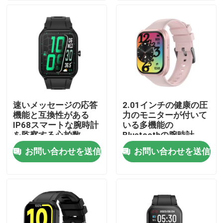
工場 ツアー
品質管理
連絡 ください
速いメッセージの応答
2.01インチの健康の圧
機能と互換性がある
力のモニターが付いて
ニュース
IP68スマートな腕時計
いる多機能の
を監察する心拍数
Bluetoothの腕時計
お問い合わせを送信
お問い合わせを送信
Smartwatchを呼んでいるBT
TFT LCDのスマートな腕時計
AMOLEDスマートウォッチ